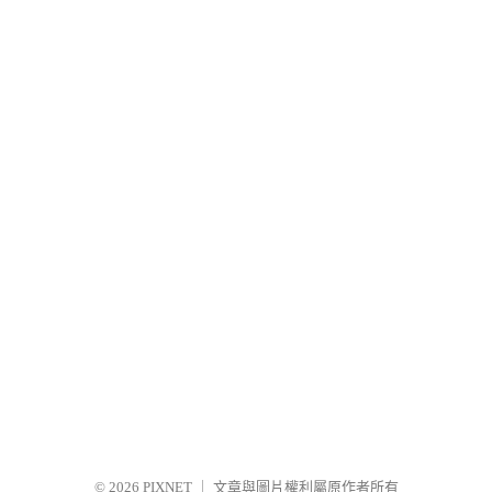
© 2026
PIXNET
｜
文章與圖片權利屬原作者所有