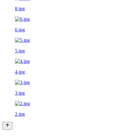
8.jpg
6.jpg
5.jpg
4.jpg
3.jpg
2.jpg