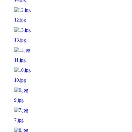
12.jpg
13.jpg
11.jpg
10.jpg
9.jpg
7.jpg