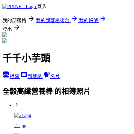
登入
我的部落格
我的部落格後台
我的帳號
登出
千千小芋頭
相簿
部落格
名片
全穀高纖營養棒 的相簿照片
21.jpg