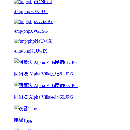
/tmp/php7ONbUd
/tmp/phpXvG2SG
/tmp/phpNaUwlX
阿爾法 Alpha Villa民宿61.JPG
阿爾法 Alpha Villa民宿60.JPG
晚餐1.jpg