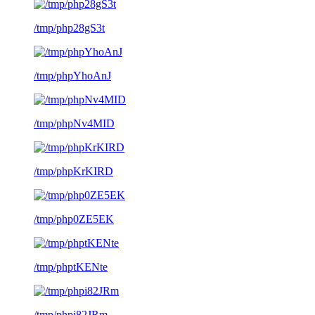
/tmp/php28gS3t
/tmp/phpYhoAnJ
/tmp/phpNv4MID
/tmp/phpKrKIRD
/tmp/php0ZE5EK
/tmp/phptKENte
/tmp/phpi82JRm