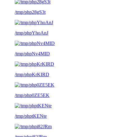
/tmp/php28gS3t
/tmp/phpYhoAnJ
/tmp/phpNv4MID
/tmp/phpKrKIRD
/tmp/php0ZE5EK
/tmp/phptKENte
/tmp/phpi82JRm