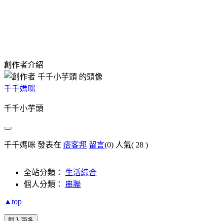
創作者介紹
千千媽咪
千千小芋頭
千千媽咪 發表在
痞客邦
留言
(0)
人氣(
28
)
全站分類：
生活綜合
個人分類：
串聯
▲top
載入更多