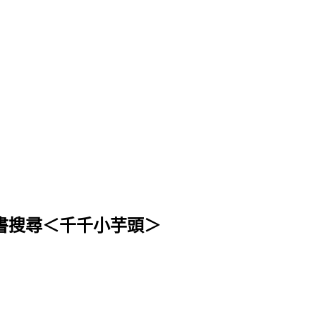
 或 臉書搜尋＜千千小芋頭＞