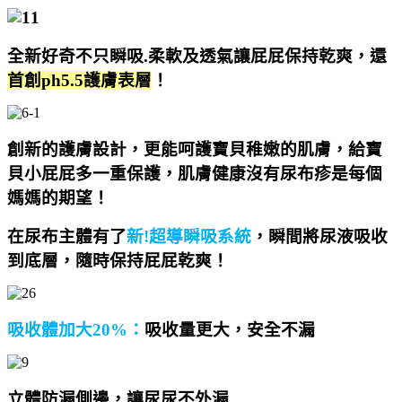
全新好奇不只瞬吸.柔軟及透氣讓屁屁保持乾爽，還
首創ph5.5護膚表層
！
創新的護膚設計，更能
呵護寶貝稚嫩的肌膚，
給寶
貝小屁屁多一重保護，
肌膚健康沒有尿布疹是每個
媽媽的期望
！
在尿布主體有了
新
!
超導瞬吸系統
，瞬間將尿液吸收
到底層，隨時保持屁屁乾爽！
吸收體加大
20%
：
吸收量更大，安全不漏
立體防漏側邊，讓尿尿不外漏