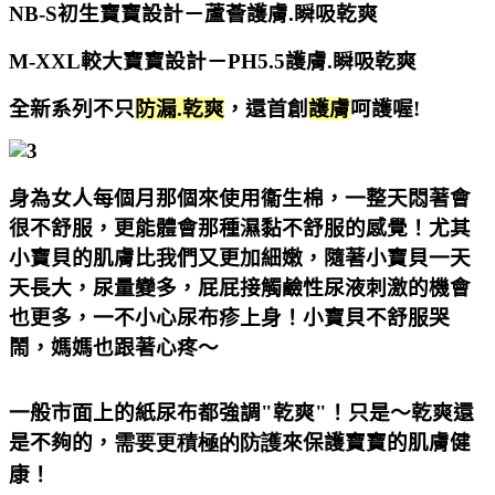
NB-S初生寶寶設計－蘆薈護膚.瞬吸乾爽
M-XXL較大寶寶設計－PH5.5護膚.瞬吸乾爽
全新系列不只
防漏.乾爽
，還首創
護膚
呵護喔!
身為女人每個月那個來使用衞生棉，一整天悶著會
很不舒服，更能體會那種濕黏不舒服的感覺！尤其
小寶貝的肌膚比我們又更加細嫩，隨著小寶貝一天
天長大，尿量變多，屁屁接觸鹼性尿液刺激的機會
也更多，一不小心尿布疹上身！小寶貝不舒服哭
鬧，媽媽也跟著心疼～
一般市面上的紙尿布都強調"乾爽"！
只是～乾爽還
是不夠的，
需要更積極的防護
來保護寶寶的肌膚健
康
！