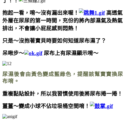
了！！
抱起一看，唷～沒有漏出來喔！
高透氣
外層在尿尿的第一時間，充份的將內部濕氣及熱氣
排出，不會讓小屁屁感到悶熱！
只是～沒抱著寶貝時要如何知道
尿布濕了？
呆啾步～
尿布上有尿濕顯示唷～
尿濕後會由黃色變成藍綠色，提醒該幫寶寶換尿
布唷。
重複黏貼設計，
所以我習慣使用後將尿布捲一捲！
薑薑～變成小球不佔垃圾桶空間唷！