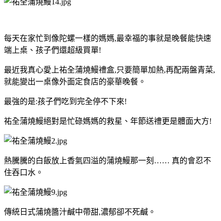
每天在家忙到像陀螺一樣的媽媽,最幸福的事就是晚餐能快速
端上桌、孩子們還超級買單!
最近我真心愛上祐全蒲燒鰻禮盒,只要簡單加熱,再配兩盤青菜,
就能變出一桌像外面定食店的豪華晚餐。
最強的是:孩子們吃到完全停不下來!
祐全蒲燒鰻絕對是忙碌媽媽的救星、年節送禮更是體面大方!
熱騰騰的白飯放上香氣四溢的蒲燒鰻那一刻…… 真的會忍不
住吞口水。
傳統日式蒲燒醬汁鹹中帶甜,濃郁卻不死鹹。