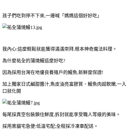
孩子們吃到停不下來,一邊喊「媽媽這個好好吃」
我內心:這麼輕鬆就能獲得滿滿崇拜,根本神奇魔法料理。
為什麼祐全的蒲燒鰻這麼好吃?
因為採用台灣在地優良養殖戶的鰻魚,新鮮度保證!
加上獨家日式鹹甜醬汁,魚皮油亮富膠質、鰻魚肉超軟嫩,一入
口就化開
每尾採真空包裝鎖住鮮度,拆封就能享受職人等級的美味。
採用黑貓宅急便:低溫宅配;全程採冷凍車配送。