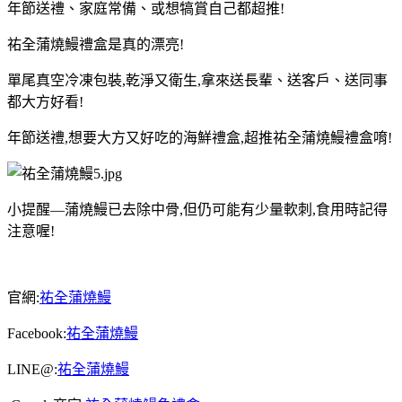
年節送禮、家庭常備、或想犒賞自己都超推!
祐全蒲燒鰻禮盒是真的漂亮!
單尾真空冷凍包裝,乾淨又衛生,拿來送長輩、送客戶、送同事
都大方好看!
年節送禮,想要大方又好吃的海鮮禮盒,超推祐全蒲燒鰻禮盒唷!
小提醒—蒲燒鰻已去除中骨,但仍可能有少量軟刺,食用時記得
注意喔!
官網:
祐全蒲燒鰻
Facebook:
祐全蒲燒鰻
LINE@:
祐全蒲燒鰻