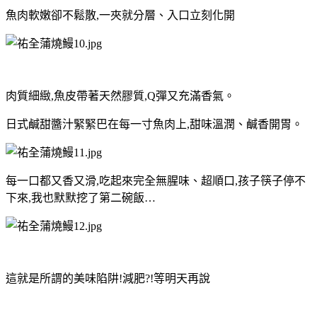
魚肉軟嫩卻不鬆散,一夾就分層、入口立刻化開
肉質細緻,魚皮帶著天然膠質,Q彈又充滿香氣。
日式鹹甜醬汁緊緊巴在每一寸魚肉上,甜味溫潤、鹹香開胃。
每一口都又香又滑,吃起來完全無腥味、超順口,孩子筷子停不
下來,我也默默挖了第二碗飯…
這就是所謂的美味陷阱!減肥?!等明天再說