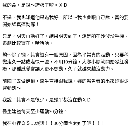
我的命，是說～誇張了啦。ＸＤ
不過，我也知道他是為我好，所以～我也會跟自己說，真的要
開始認真運動囉！
只是，明天再動好了，結果明天到了，還是躺在沙發滑手機、
追劇比較實在，哈哈哈。
齁～除了懶，其實還有一個原因，因為
平常真的走動，只要稍
微走久一點或走快一些，不用10分鐘，大腿小腿就開始發紅發
癢，那種感覺會讓人更不想動，久了就越來越沒動力。
前陣子去做健檢，醫生直接跟我說，妳的報告看的出來妳很少
運動齁～
我說：其實不是很少，是幾乎都沒在動ＸＤ
醫生建議每天至少運動30分鐘。
我在心裡ＯＳ…蝦毀！！30分鐘也太難了吧！！！