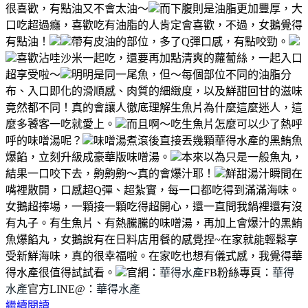
很喜歡，有點油又不會太油～
而下腹則是油脂更加豐厚，大
口吃超過癮，喜歡吃有油脂的人肯定會喜歡，不過，女鵝覺得
有點油！
帶有皮油的部位，多了Q彈口感，有點咬勁。
喜歡沾哇沙米一起吃，還要再加點清爽的蘿蔔絲，一起入口
超享受啦～
明明是同一尾魚，但～每個部位不同的油脂分
布、入口即化的滑順感、肉質的細緻度，以及鮮甜回甘的滋味
竟然都不同！真的會讓人徹底理解生魚片為什麼這麼迷人，這
麼多饕客一吃就愛上。
而且啊～吃生魚片怎麼可以少了熱呼
呼的味噌湯呢？
味噌湯煮滾後直接丟幾顆華得水產的黑鮪魚
爆餡，立刻升級成豪華版味噌湯。
本來以為只是一般魚丸，
結果一口咬下去，齁齁齁～真的會爆汁耶！
鮮甜湯汁瞬間在
嘴裡散開，口感超Q彈、超紮實，每一口都吃得到滿滿海味。
女鵝超捧場，一顆接一顆吃得超開心，還一直問我鍋裡還有沒
有丸子。有生魚片、有熱騰騰的味噌湯，再加上會爆汁的黑鮪
魚爆餡丸，女鵝說有在日料店用餐的感覺捏~在家就能輕鬆享
受新鮮海味，真的很幸福啦。在家吃也想有儀式感，我覺得華
得水產很值得試試看。
官網：
華得水產
FB粉絲專頁：
華得
水產
官方LINE@：
華得水產
繼續閱讀