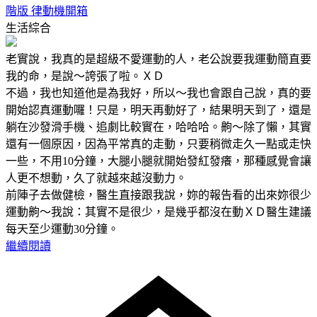
階版 律動機開箱
生活綜合
老實說，我真的是超級不愛運動的人，老公說要我運動簡直要
我的命，是說～誇張了啦。ＸＤ
不過，我也知道他是為我好，所以～我也會跟自己說，真的要
開始認真運動囉！只是，明天再動好了，結果明天到了，還是
躺在沙發滑手機、追劇比較實在，哈哈哈。齁～除了懶，其實
還有一個原因，因為平常真的走動，只要稍微走久一點或走快
一些，不用10分鐘，大腿小腿就開始發紅發癢，那種感覺會讓
人更不想動，久了就越來越沒動力。
前陣子去做健檢，醫生直接跟我說，妳的報告看的出來妳很少
運動齁～我說：其實不是很少，是幾乎都沒在動ＸＤ醫生建議
每天至少運動30分鐘。
繼續閱讀