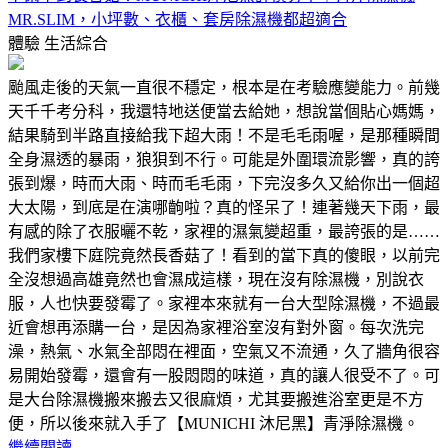
MR.SLIM，小坪數、衣櫃、套房除濕機都超適合
體驗
生活綜合
颱風走後的天氣一直很不穩定，根本是在考驗應變能力。前幾
天千千考分科，我還特地送便當去給她，想說當個貼心媽媽，
結果騎到半路直接給我下超大雨！不是毛毛雨喔，是那種瞬間
全身濕透的暴雨，狼狽到不行。可能是外圍環流影響，真的誇
張到爆，時而大雨、時而毛毛雨，下完沒多久又給你出一個超
大太陽，到底是在演哪齣啦？真的怪呆了！連著幾天下雨，最
有感的除了衣服曬不乾，家裡的濕氣變超重，最誇張的是……
我們家樓下庭院竟然長香菇了！看到的當下真的傻眼，以前完
全沒想過高雄竟然也會濕成這樣，現在沒有除濕機，別說衣
服，人也快要發霉了。家裡本來就有一台大型除濕機，不過最
近會想再添購一台，是因為家裡浴室沒有對外窗。每次洗完
澡，熱氣、水氣全部悶在裡面，空氣又不流通，久了牆角很容
易開始發霉，還會有一股悶悶的味道，真的讓人很受不了。可
是大台除濕機搬來搬去又很麻煩，尤其要搬進浴室更是不方
便，所以後來就入手了【MUNICHI 沐尼黑】青淨除濕機。
繼續閱讀