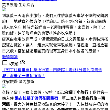
美食餐廳
生活綜合
到嘉義三天兩夜小旅行，我們入住離嘉義火車站不遠的安蘭居
旅店，地點真的很方便！從旅店走路不到3分鐘，就來到網路
超人氣名店 舊時光新鮮事－老屋咖哩專賣。來嘉義，除了火
雞肉飯，這間咖哩真的也要排進必吃名單！
店家由老宅改造而成，保留濃濃的日式文青風格，木質裝潢搭
配復古擺設，讓人一走進來就覺得很放鬆。店裡還一直播放著
日文歌，搭配整體氛圍真的很有置身日本小餐館的感覺。
繼續閱讀
6天前
【墾丁住宿推薦】樂逸行旅－南灣館｜走路1分鐘到南灣沙
灘，海景第一排超療癒！
住宿旅遊
國內旅遊
久違了墾丁～這次暑假，安排了
3天2夜墾丁小旅行
！我們第一
晚入住
盤古拉墾丁渡假花園民宿
，第二晚入住
樂逸行旅－南
灣館
，最大的特色就是地點真的太棒了！一入住就被這裡的地