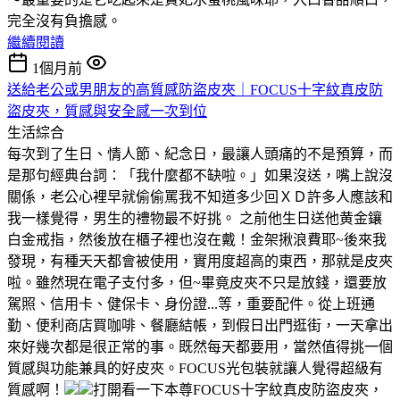
完全沒有負擔感。
繼續閱讀
1個月前
送給老公或男朋友的高質感防盜皮夾｜FOCUS十字紋真皮防
盜皮夾，質感與安全感一次到位
生活綜合
每次到了生日、情人節、紀念日，最讓人頭痛的不是預算，而
是那句經典台詞：「我什麼都不缺啦。」如果沒送，嘴上說沒
關係，老公心裡早就偷偷罵我不知道多少回ＸＤ許多人應該和
我一樣覺得，男生的禮物最不好挑。 之前他生日送他黄金鑲
白金戒指，然後放在櫃子裡也沒在戴！金架揪浪費耶~後來我
發現，有種天天都會被使用，實用度超高的東西，那就是皮夾
啦。雖然現在電子支付多，但~畢竟皮夾不只是放錢，還要放
駕照、信用卡、健保卡、身份證...等，重要配件。從上班通
勤、便利商店買咖啡、餐廳結帳，到假日出門逛街，一天拿出
來好幾次都是很正常的事。既然每天都要用，當然值得挑一個
質感與功能兼具的好皮夾。FOCUS光包裝就讓人覺得超級有
質感啊！
打開看一下本尊FOCUS十字紋真皮防盜皮夾，