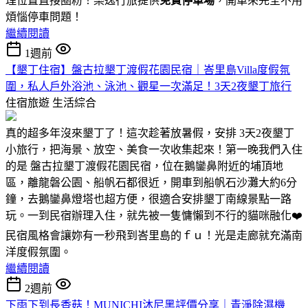
理位置直接圈粉！樂逸行旅提供
免費停車場
，開車來完全不用
煩惱停車問題！
繼續閱讀
1週前
【墾丁住宿】盤古拉墾丁渡假花園民宿｜峇里島Villa度假氛
圍，私人戶外浴池、泳池、觀星一次滿足！3天2夜墾丁旅行
住宿旅遊
生活綜合
真的超多年沒來墾丁了！這次趁著放暑假，安排 3天2夜墾丁
小旅行，把海景、放空、美食一次收集起來！第一晚我們入住
的是 盤古拉墾丁渡假花園民宿，位在鵝鑾鼻附近的埔頂地
區，離龍磐公園、船帆石都很近，開車到船帆石沙灘大約6分
鐘，去鵝鑾鼻燈塔也超方便，很適合安排墾丁南線景點一路
玩。一到民宿辦理入住，就先被一隻慵懶到不行的貓咪融化❤️
民宿風格會讓妳有一秒飛到峇里島的ｆｕ！光是走廊就充滿南
洋度假氛圍。
繼續閱讀
2週前
下雨下到長香菇！MUNICHI沐尼黑評價分享｜青淨除濕機