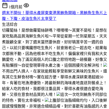
1個月前
週末不開伙！華得水產屏東東港黑鮪魚開箱，黑鮪魚生魚片上
腹、下腹、皮油生魚片太享受了
生活綜合
切蘿蔔絲！是想做蘿蔔絲餅嗎？嘿嘿嘿～其實不是啦！是想在
家吃點高品質海鮮生魚片啦～平常從星期一忙到星期五，天天
煮飯顧全家，到了週末當然要休廚，好好犒賞辛苦一週的自
己。以前只要嘴饞想吃生魚片，就會揪老公一起去吃，結果每
次都揪不動，因為他根本不吃生魚片！偏偏家裡只有我和大女
鵝愛吃，為了滿足兩個人的口腹之慾特地跑一趟餐廳，好像又
有點懶捏～自從發現華得水產之後，這個困擾完全解決啦！
不用出門人擠人，在家就能輕鬆享受新鮮又美味的生魚片，還
有其它生鮮食材唷～實在超方便。華得水產深耕東港超過50
年，有著在地漁港優勢，將最新鮮的海味產地直送到餐桌上！
給家人吃的食材，我都很注重品質，華得水產很適合愛吃海
鮮、又很在意食材品質的人唷！
這次一次吃到鮪魚不同部位
的特色，實在太幸福啦。
上腹部位油脂細緻均勻，入口後鮮
甜感慢慢散開，非常適合細細品嚐，對於喜歡有油脂感的人會