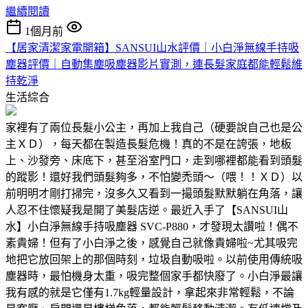
繼續閱讀
1個月前
【居家清潔家電開箱】SANSUI山水評價｜小白淨無線手持吸
塵器評價｜自動集塵吸塵器影片實測，連長髮家庭都能輕鬆維
持乾淨
生活綜合
家裡有了兩位長髮小公主，再加上我自己（硬要說自己也是公
主ＸＤ），每天都在製造長髮危機！真的不是在誇張，地板
上、沙發旁、床底下，甚至浴室門口，走到哪裡都能看到頭髮
的蹤影！還好我們頭髮夠多，不怕變禿頭～（喂！！ＸＤ）以
前明明才剛打掃完，沒多久又看到一撮頭髮默默躺在角落，讓
人忍不住懷疑我是開了美髮店逆。最近入手了【SANSUI山
水】小白淨無線手持吸塵器 SVC-P880，才發現太讚啦！偶不
素貴婦！但有了小白淨之後，感覺自己就像貴婦啦~尤其吸完
地把它放回架上的那個時刻，垃圾自動吸啦。以前使用傳統吸
塵器時，最怕機身太重，吸完整個家手都快廢了。小白淨最讓
我有感的就是它僅有1.7kg輕量設計，拿起來非常輕鬆，不論