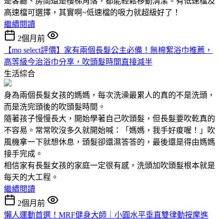
是客廳、房間還是樓梯角落，都能輕鬆移動清潔。有低速檔及
高速檔可選擇，其實啊~低速檔的吸力就超級好了！
繼續閱讀
2個月前
【mo select評價】家有兩個長髮公主必備！無棉絮浴巾推薦，
高等級今治浴巾分享，吹頭髮時間直接減半
生活綜合
身為兩個長髮女孩的媽媽，每次洗澡最累人的真的不是洗頭，
而是洗完頭後的吹頭髮時間。
隨著孩子慢慢長大，開始學著自己吹頭髮，但長髮要吹乾真的
不容易。常常吹沒多久就開始喊：「媽媽，我手好痠喔！」吹
風機拿一下就想休息，頭髮卻還濕答答的，最後還是得由媽媽
接手完成。
相信家有長髮女孩的家庭一定很有感，洗頭加吹頭髮根本就是
每天的大工程。
繼續閱讀
2個月前
懶人運動首選！MRF健身大師｜⼩圓⽔平垂直雙律動按摩進