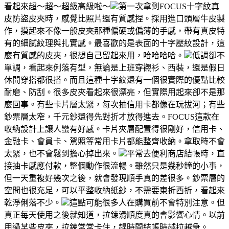
看起來超～超～超級高級啦～
第一次拿到FOCUS十字紋真
皮防盜皮夾時，感覺比照片還有質感捏。採用進口頭層牛皮製
作，摸起來不像一般皮夾那種偏硬或偏薄的手感，帶有真皮特
有的細膩紋理與扎實感。最喜歡的是表面的十字壓紋設計，這
麼有質感的皮夾，很想自己留起來用，哈哈哈哈。
低調卻不
單調，看起來俐落有型，無論是上班穿襯衫、西裝，還是假日
休閒穿搭都很搭。而且這種十字紋還有一個很實際的優點比較
耐磨、防刮。很多皮夾看起來很漂亮，但實際用起來卻不是那
麼回事。有些卡片層太緊，每次抽信用卡都像在玩拔河；有些
鈔票層太窄，千元鈔還得先對折才放得進去。FOCUS這款在
收納設計上讓人蠻有好感。卡片夾層配置得很剛好，信用卡、
金融卡、會員卡、駕照等常用卡片都能整齊收納。拿取時不會
太緊，也不會鬆到擔心掉出來。
平常去便利商店結帳時，直
接抽卡感應付款，整個動作很流暢。雖然只是幾秒鐘的小事，
但一天重複好幾次之後，就會發現順手真的差很多。鈔票層的
空間也很充足，可以平整收納紙鈔，不需要東折西折，看起來
乾淨俐落不少。
這點可能很多人在購買前不會特別注意。但
真正每天使用之後就知道，拉鍊滑順度真的會影響心情。以前
用過某些皮夾，拉鍊常常卡住，趕時間結帳時越拉越急。