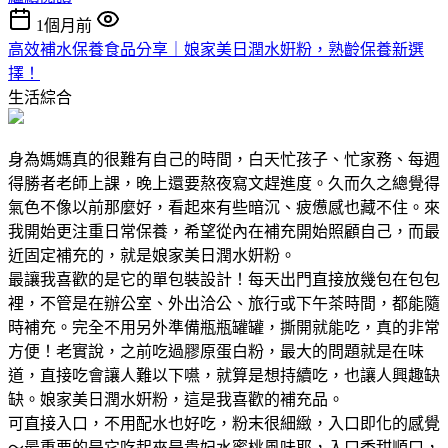
1個月前
高效補水保養食品分享｜娘家美日潤水姸粉，熟齡保養新選
擇！
生活綜合
身為媽媽真的很難有自己的時間，白天忙孩子、忙家務、每週
得勝者老師上課，晚上還要熬夜寫文趕進度。久而久之總覺得
氣色不像以前那麼好，看起來有些暗沉、疲憊感也藏不住。來
我開始更注重日常保養，希望從內在補充開始照顧自己，而最
近固定補充的，就是娘家美日潤水姸粉。
最讓我喜歡的是它的單包裝設計！每天出門直接放幾包在包包
裡，不管是在辦公室、外出洽公、旅行或下午茶時間，都能隨
時補充。完全不用另外準備瓶瓶罐罐，撕開就能吃，真的非常
方便！老實說，之前吃過膠原蛋白粉，最大的問題就是在味
道，直接吃會讓人難以下嚥，就算是想持續吃，也讓人興趣缺
缺。娘家美日潤水姸粉，這是我喜歡的補充品。
可直接入口，不用配水也好吃，粉末很細緻，入口即化的感覺
～最重要的是它吃起來是貴妃水蜜桃風味耶，入口香甜順口，