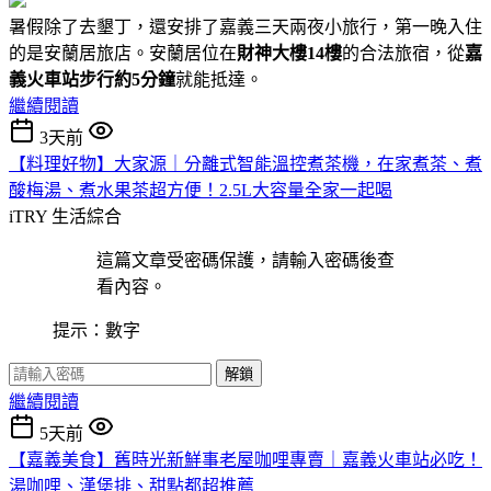
暑假除了去墾丁，還安排了嘉義三天兩夜小旅行，第一晚入住
的是安蘭居旅店。安蘭居位在
財神大樓14樓
的合法旅宿，從
嘉
義火車站步行約5分鐘
就能抵達。
繼續閱讀
3天前
【料理好物】大家源｜分離式智能溫控煮茶機，在家煮茶、煮
酸梅湯、煮水果茶超方便！2.5L大容量全家一起喝
iTRY
生活綜合
這篇文章受密碼保護，請輸入密碼後查
看內容。
提示：數字
解鎖
繼續閱讀
5天前
【嘉義美食】舊時光新鮮事老屋咖哩專賣｜嘉義火車站必吃！
湯咖哩、漢堡排、甜點都超推薦