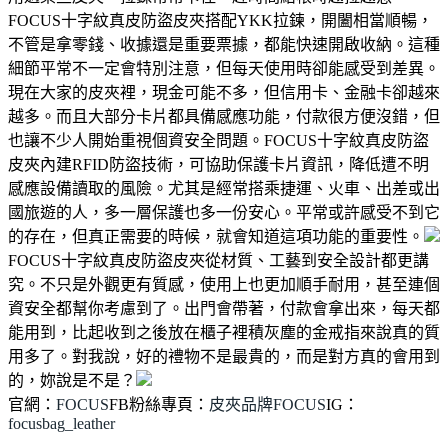
FOCUS十字紋真皮防盜皮夾搭配YKK拉鍊，開闔相當順暢，
不管是拿零錢、收據還是重要票據，都能快速開啟收納。這種
細節平常不一定會特別注意，但每天使用時卻能感受到差異。
現在大家的皮夾裡，現金可能不多，但信用卡、金融卡卻越來
越多。而且大部分卡片都具備感應功能，付款很方便沒錯，但
也讓不少人開始重視個資安全問題。FOCUS十字紋真皮防盜
皮夾內建RFID防盜技術，可協助保護卡片資訊，降低遭不明
感應設備讀取的風險。尤其是經常搭乘捷運、火車、出差或出
國旅遊的人，多一層保護也多一份安心。平常或許感受不到它
的存在，但真正需要的時候，就會知道這項功能的重要性。
FOCUS十字紋真皮防盜皮夾從材質、工藝到安全設計都更講
究。不只是外觀更有質感，使用上也更加順手耐用，甚至連個
資安全都幫你考慮到了。出門會帶著，付款會拿出來，每天都
能用到，比起收到之後放在櫃子裡積灰塵的金戒指來說真的質
用多了。對我說，好的禮物不是最貴的，而是對方真的會用到
的，妳說是不是？
官網：
FOCUS
FB粉絲專頁：
皮夾品牌FOCUS
IG：
focusbag_leather