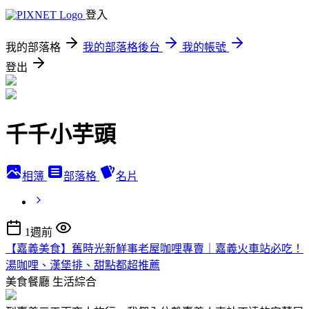
登入
我的部落格
我的部落格後台
我的帳號
登出
千千小芋頭
相簿
部落格
名片
1週前
【嘉義美食】舊時光新鮮事老屋咖哩專賣｜嘉義火車站必吃！
湯咖哩、漢堡排、甜點都超推薦
美食餐廳
生活綜合