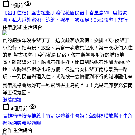
1週前
【墾丁住宿】盤古拉墾丁渡假花園民宿｜峇里島Villa度假氛
圍，私人戶外浴池、泳池、觀星一次滿足！3天2夜墾丁旅行
住宿旅遊
生活綜合
真的超多年沒來墾丁了！這次趁著放暑假，安排 3天2夜墾丁
小旅行，把海景、放空、美食一次收集起來！第一晚我們入住
的是 盤古拉墾丁渡假花園民宿，位在鵝鑾鼻附近的埔頂地
區，離龍磐公園、船帆石都很近，開車到船帆石沙灘大約6分
鐘，去鵝鑾鼻燈塔也超方便，很適合安排墾丁南線景點一路
玩。一到民宿辦理入住，就先被一隻慵懶到不行的貓咪融化❤️
民宿風格會讓妳有一秒飛到峇里島的ｆｕ！光是走廊就充滿南
洋度假氛圍。
繼續閱讀
4個月前
高雄楠梓按摩推薦｜竹靜足體養生會館：聲缽筋膜放鬆＋牛角
撥筋深層釋壓體驗
合作
生活綜合