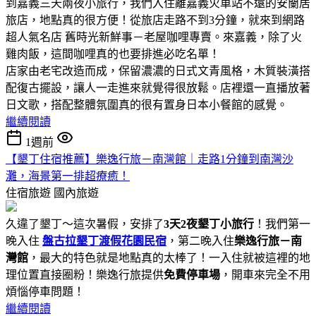
到嘉義三天兩夜小旅行，我們入住離嘉義火車站不遠的安蘭居
旅店，地點真的很方便！從旅店走路不到3分鐘，就來到網路
超人氣名店 舊時光新鮮事－老屋咖哩專賣。來嘉義，除了火
雞肉飯，這間咖哩真的也要排進必吃名單！
店家由老宅改造而成，保留濃濃的日式文青風格，木質裝潢搭
配復古擺設，讓人一走進來就覺得很放鬆。店裡還一直播放著
日文歌，搭配整體氛圍真的很有置身日本小餐館的感覺。
繼續閱讀
1週前
【墾丁住宿推薦】樂逸行旅－南灣館｜走路1分鐘到南灣沙
灘，海景第一排超療癒！
住宿旅遊
國內旅遊
久違了墾丁～這次暑假，安排了
3天2夜墾丁小旅行
！我們第一
晚入住
盤古拉墾丁渡假花園民宿
，第二晚入住
樂逸行旅－南
灣館
，最大的特色就是地點真的太棒了！一入住就被這裡的地
理位置直接圈粉！樂逸行旅提供
免費停車場
，開車來完全不用
煩惱停車問題！
繼續閱讀