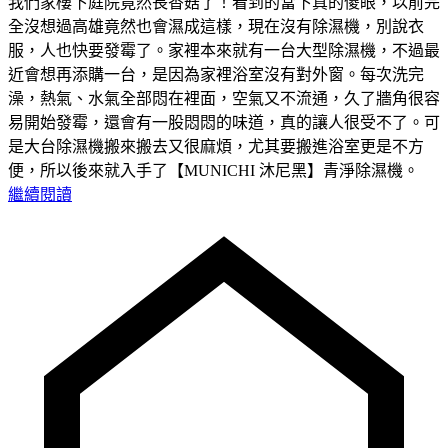
我們家樓下庭院竟然長香菇了！看到的當下真的傻眼，以前完
全沒想過高雄竟然也會濕成這樣，現在沒有除濕機，別說衣
服，人也快要發霉了。家裡本來就有一台大型除濕機，不過最
近會想再添購一台，是因為家裡浴室沒有對外窗。每次洗完
澡，熱氣、水氣全部悶在裡面，空氣又不流通，久了牆角很容
易開始發霉，還會有一股悶悶的味道，真的讓人很受不了。可
是大台除濕機搬來搬去又很麻煩，尤其要搬進浴室更是不方
便，所以後來就入手了【MUNICHI 沐尼黑】青淨除濕機。
繼續閱讀