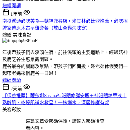
繼續閱讀
1年前
南投溪頭必吃美食—菇神鹿谷店，米其林必比登推薦，必吃招
牌家傳原木古早雞套餐（放山全雞海味宴）
體驗
美味食記
年後帶孩子們去溪頭住宿，前往溪頭的主要道路上，經過菇神
及鹿芝谷生態景觀園區。
鹿谷最夯的餐廳及景點，帶孩子們回南投，趁老弟休假我們一
起帶老媽來個鹿谷一日遊！
繼續閱讀
2天前
【保養推薦】薩莎娜Sasana神泌體修護安瓶＋神泌體精華液｜
熟齡肌、乾燥肌補水救星！一抹爆水，深層修護有感
美容彩妝
這篇文章受密碼保護，請輸入密碼後查
看內容。