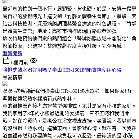
最近真的忙到一個不行，肩頸緊、背也硬，於是，安排一段專
屬自己的放鬆時光！這次到「竹靜足體養生會館」，體驗一套
結合科技檢測、深層筋膜調理與聲音療癒的特色課程。「竹靜
足體養生會館」地址：高雄市楠梓區瑞屏路82巷20號
這次特地預約他們家的熱門組合「聲缽筋膜放鬆＋客製化牛角
撥筋按摩」只能說：整體放鬆程度直接升級，完全有感！
繼續閱讀
6個月前
強排式熱水器好用嗎？豪山 HR-1601開箱實際使用心得
戀愛情事
嘿嘿~送舊迎新我們換豪山 HR-1601熱水器啦！如果你家也正
準備從傳統熱水器換新式熱水器，
真的很推薦直接考慮智慧型強排式，尤其是家有小孩的家庭。
我們家用了8年的小櫻最近開始耍脾氣，三不五時和我們冷
戰，好在冷戰時，是老公在浴室裡皮皮挫。老實說，我以前真
的沒想過「熱水器」這種東西，會影響心情，就在有一次我在
浴室裡竟然和我耍脾氣。欺負我可以忍受，最崩潰的是
小孩