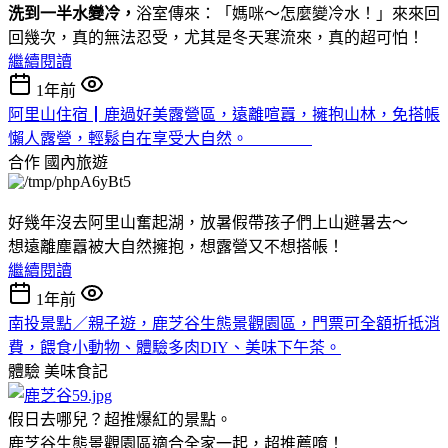
洗到一半水變冷，
浴室傳來：「媽咪～怎麼變冷水！」來來回
回幾次，真的無法忍受，尤其是冬天寒流來，真的超可怕！
繼續閱讀
1年前
阿里山住宿┃鹿過好美露營區，遠離喧囂，擁抱山林，免搭帳
懶人露營，輕鬆自在享受大自然。
合作
國內旅遊
好幾年沒去阿里山奮起湖，放暑假帶孩子們上山避暑去～
想遠離塵囂被大自然擁抱，想露營又不想搭帳！
繼續閱讀
1年前
南投景點／親子遊，鹿芝谷生態景觀園區，門票可全額折抵消
費，餵食小動物、體驗多肉DIY、美味下午茶。
體驗
美味食記
假日去哪兒？超推爆紅的景點。
鹿芝谷生態景觀園區適合全家一起，超推薦唷！