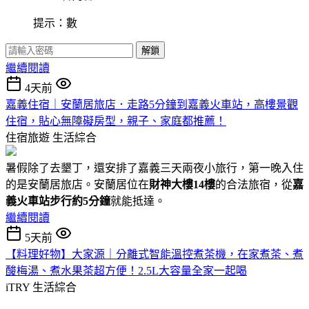
提示：數
解鎖
繼續閱讀
4天前
嘉義住宿｜安蘭居旅店．走路5分鐘到嘉義火車站，高樓景觀
住宿，貼心無障礙房型，親子、家庭都推薦！
住宿旅遊
生活綜合
暑假除了去墾丁，還安排了嘉義三天兩夜小旅行，第一晚入住
的是安蘭居旅店。安蘭居位在
財神大樓14樓
的合法旅宿，從
嘉
義火車站步行約5分鐘
就能抵達。
繼續閱讀
5天前
【料理好物】大家源｜分離式智能溫控煮茶機，在家煮茶、煮
酸梅湯、煮水果茶超方便！2.5L大容量全家一起喝
iTRY
生活綜合