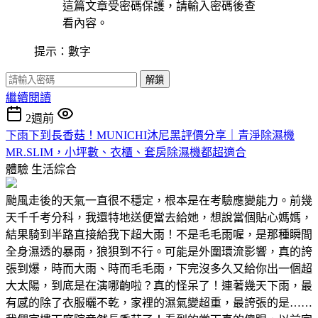
這篇文章受密碼保護，請輸入密碼後查
看內容。
提示：數字
解鎖
繼續閱讀
2週前
下雨下到長香菇！MUNICHI沐尼黑評價分享｜青淨除濕機
MR.SLIM，小坪數、衣櫃、套房除濕機都超適合
體驗
生活綜合
颱風走後的天氣一直很不穩定，根本是在考驗應變能力。前幾
天千千考分科，我還特地送便當去給她，想說當個貼心媽媽，
結果騎到半路直接給我下超大雨！不是毛毛雨喔，是那種瞬間
全身濕透的暴雨，狼狽到不行。可能是外圍環流影響，真的誇
張到爆，時而大雨、時而毛毛雨，下完沒多久又給你出一個超
大太陽，到底是在演哪齣啦？真的怪呆了！連著幾天下雨，最
有感的除了衣服曬不乾，家裡的濕氣變超重，最誇張的是……