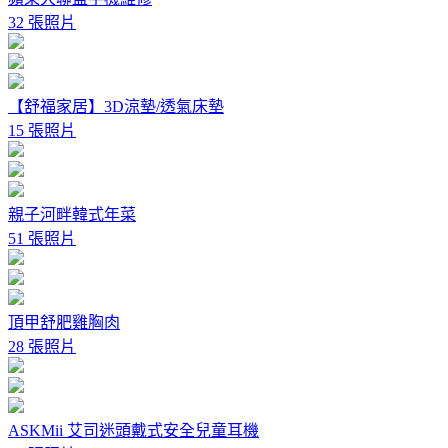
32 張照片
【舒福家居】3D涼墊/透氣床墊
15 張照片
親子河畔韓式年菜
51 張照片
頂甲舒肥雞胸肉
28 張照片
ASKMii 艾司迷頭戴式安全兒童耳機