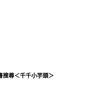
 或 臉書搜尋＜千千小芋頭＞