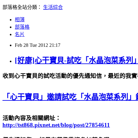
部落格全站分類：
生活綜合
相簿
部落格
名片
Feb
28
Tue
2012
21:17
[好康]心干寶貝-試吃「水晶泡菜系列
收到心干寶貝的試吃活動的優先通知信，最近的我實
「心干寶貝」邀請試吃「水晶泡菜系列」
活動內容及相關網址：
http://tst868.pixnet.net/blog/post/27854611