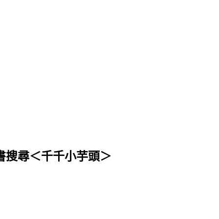
 或 臉書搜尋＜千千小芋頭＞