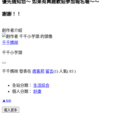
優先通知您～ 如果有興趣歡迎參加報名喔～～
謝謝！！
創作者介紹
千千媽咪
千千小芋頭
千千媽咪 發表在
痞客邦
留言
(1)
人氣(
83
)
全站分類：
生活綜合
個人分類：
好康
▲top
載入更多