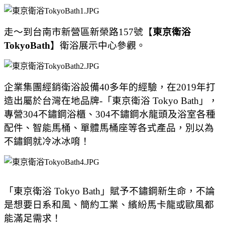
走～到台南市新營區新榮路157號【
東京衛浴
TokyoBath
】衛浴展示中心參觀。
企業集團經銷衛浴設備40多年的經驗，
在
2019年
打
造出屬於台灣在地品牌-
「東京衛浴 Tokyo Bath」，
專營304不鏽鋼浴櫃、304不鏽鋼水龍頭及浴室各種
配件、智能馬桶、單體馬桶座等各式產品，別以為
不鏽鋼就冷冰冰唷！
「東京衛浴 Tokyo Bath」賦予
不鏽鋼新生命，不論
是想要日系和風、簡約工業、繽紛馬卡龍或歐風都
能滿足需求！