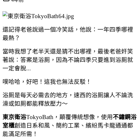
還記得老爸說過一個冷笑話，他說：一年四季哪裡
最熱？
當時我想了老半天還是猜不出哪裡，最後老爸奸笑
著說：答案是
浴厠
，
因為不論四季只要進到浴厠就
一定會脫...
噗哈哈，好吧！這我也無法反駁！
浴厠是每天必需去的地方，速西的浴厠讓人不論洗
澡或如厠都能釋放壓力～
東京衛浴
TokyoBath，
顛覆傳統想像，
使用
不鏽鋼浴
室櫃
創造日系和風、簡約工業、繽紛馬卡龍通通都
能滿足所需！