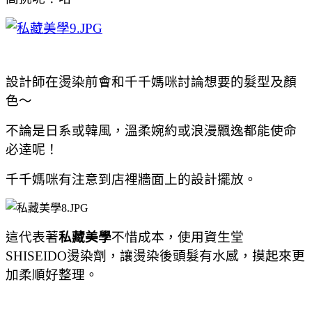
設計師在燙染前會和千千媽咪討論想要的髮型及顏
色～
不論是日系或韓風，溫柔婉約或浪漫飄逸都能使命
必逹呢！
千千媽咪有注意到店裡牆面上的設計擺放。
這代表著
私藏美學
不惜成本，使用資生堂
SHISEIDO燙染劑，讓燙染後頭髮有水感，摸起來更
加柔順好整理。