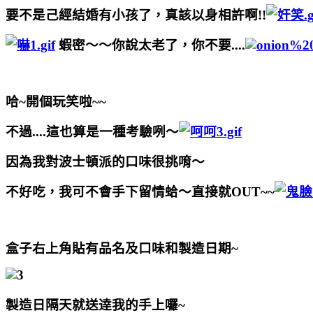
要不是己經結婚有小孩了，真該以身相許啊!!
蝦密～～你說太老了，你不要....
哈~開個玩笑啦~~
不過....這也算是一種考驗咧～
因為我對波士頓
派的口味很挑唷～
不好吃，我可不會手下留情蛤～直接就OUT~~
盒子右上角貼有品名及口味和製造日期~
製造日隔天就送逹我的手上囉~