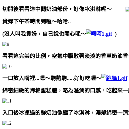
切開後看看這中間奶油部份，好像冰淇淋呢～
貴婦下午茶時間到囉～哈哈..
(沒人叫我貴婦，自己說也開心呢～
)
看看這完美的比例，空氣中飄散著淡淡的
香草奶油香
一口放入嘴裡...嗯～齁齁齁.....好好吃喔～
綿密細緻的海棉蛋糕體，
略為溼潤的口感，
吃起來一
入口後冰凍過的鮮奶油像極了冰淇淋，濃郁綿密～清