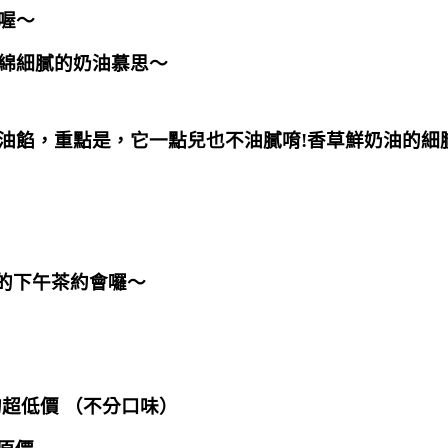
喔～
綿細膩的奶油慕思～
油餡
，重點是，它一點兒也不油膩唷!香草
鮮奶油的細
的下午茶約會囉～
9的超低價 （不分口味）