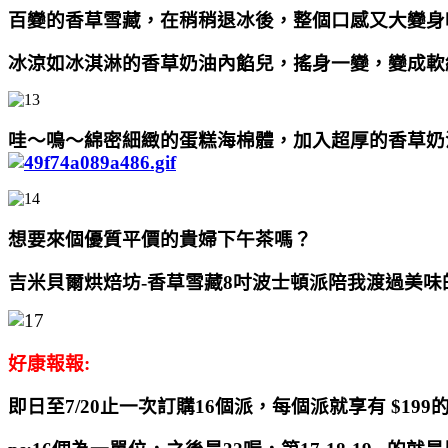
百變的香草雪藏，在稍稍退冰後，整個口感又大變身
冰涼如冰淇淋的
香草奶油內餡
兒，搖身一變，變成軟
哇～鳴～綿密細緻的蛋糕海棉體，加入超厚的
香草奶
想要來個優質平價的貴婦下午茶嗎？
吉米貝爾烘焙坊-香草雪藏8吋波士頓派陪我渡過美味
好康報報:
即日至7/20止一次訂購16個派，每個派就享有 $19