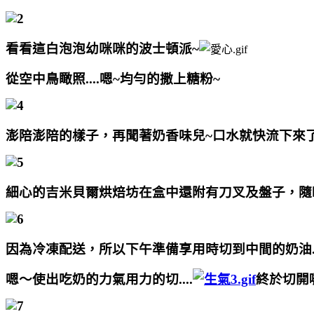
看看這白泡泡幼咪咪的波士頓派~
從空中鳥瞰照....嗯~均勻的
撒上糖粉~
澎陪澎陪的樣子，再聞著奶香味兒~口水就快流下來
細心的吉米貝爾烘焙坊在盒中還附有刀叉及盤子，隨
因為冷凍配送，所以下午準備享用時切到中間的奶油..
嗯～使出吃奶的力氣用力的切....
終於切開