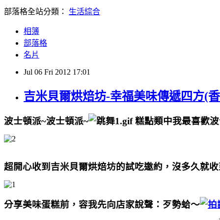
部落格全站分類：
生活綜合
相簿
部落格
名片
Jul
06
Fri
2012
17:01
吉米貝爾烘焙坊-幸福美味傳遞四方(香
波士頓派~
波士頓派~
糕點類中我最喜歡波
超開心收到吉米貝爾烘焙坊的試吃邀約，沒多久就收
分享美味蛋糕前，容我先向店家說聲：歹勢蛤～