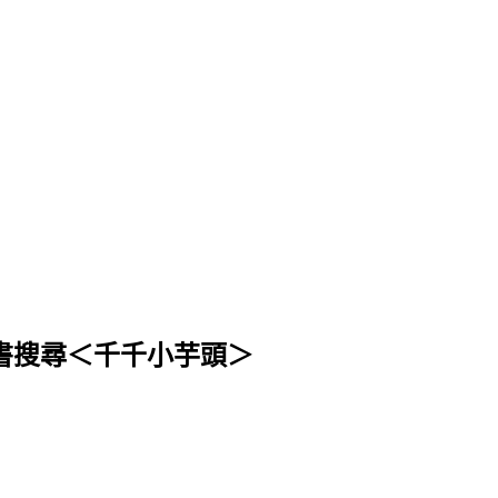
 或 臉書搜尋＜千千小芋頭＞