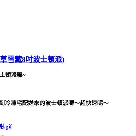
草雪藏8吋波士頓派)
士頓派囉~
到冷凍宅配送來的
波士頓派囉～
超快速呢～