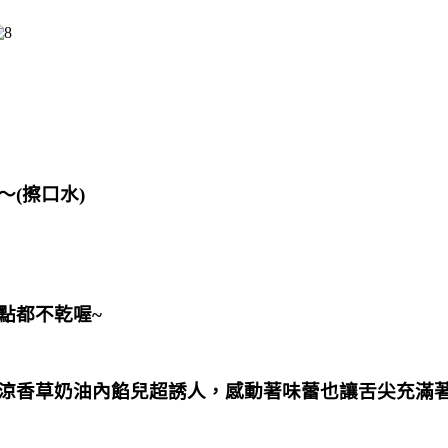
～(擦口水)
點都不乾喔~
涼香草奶油內餡兒超誘人，感動著味蕾也讓舌尖充滿