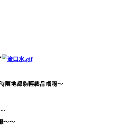
了
時隨地都能輕鬆品嚐唷～
..
囉～～