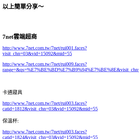
以上簡單分享～
7net雲端超商
http://www.7net.com.tw/7net/rui001.faces?
visit_chn=03&vid=15092&mid=55
http://www.7net.com.tw/7net/rui009.faces?
range=&qs=%E7%BE%BD%E7%B9%94%E7%BE%8E&visit_chn=
卡通寢具
http://www.7net.com.tw/7net/rui003.faces?
catid=1812&visit_chn=03&vid=15092&mid=55
保溫杯
:
http://www.7net.com.tw/7net/rui003.faces?
catid=1824&visit_chn=03&vid=15092&mid=55