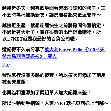
越接近冬天，越喜歡房間看起來很暖和的樣子，三
不五時為棉被換新衣，讓房間看起來更溫馨厚～
越接近生產，就想趁著快生之前將房間佈置搞定，
不過挺著大肚子，實在很懶的出門逛街購物，所
以...7NET就是我最好的百貨公司囉~
還記得不久前分享了
義大利Fancy Belle
《100%天
然水鳥羽毛暖冬被》--雙人
發現家裡沒有多餘的被套，所以這次再添加了兩用
被套床罩組！
也再為和室添加了兩組單人加大記憶床墊！
所以～動動手指頭，人家7NET就把東西送上門囉～