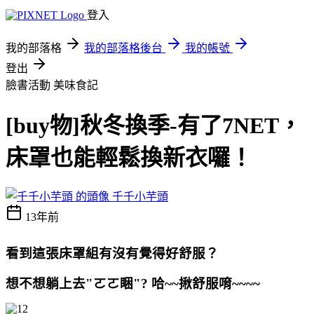
登入
我的部落格
我的部落格後台
我的帳號
登出
臉書活動
美味食記
[buy物]秋冬換季-有了7NET，
床罩也能輕鬆換新衣囉！
千千小芋頭
13年前
看到這張床罩組有沒有覺得好舒服？
想不想躺上去"ㄛㄛ睏"? 哈~~揪舒服唷~~~~