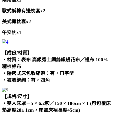
歐式舖棉有邊枕套x2
美式薄枕套x2
午安枕x1
【成份/材質】
‧材質：表布 高級秀士綢絲緞緹花布／裡布 100%
精梳棉布
‧隱密式床包收縮帶：有，ㄇ字型
‧被胎綁繩：有，四角
【規格/尺寸】
‧雙人床罩－5 × 6.2呎／150 × 186cm × 1 (可包覆床
墊高度28± 1cm，床罩床裙長度45cm)