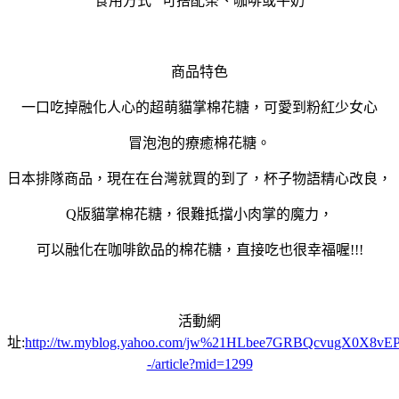
食用方式 可搭配茶、咖啡或牛奶
商品特色
一口吃掉融化人心的超萌貓掌棉花糖，可愛到粉紅少女心
冒泡泡的療癒棉花糖。
日本排隊商品，現在在台灣就買的到了，杯子物語精心改良，
Q版貓掌棉花糖，很難抵擋小肉掌的魔力，
可以融化在咖啡飲品的棉花糖，直接吃也很幸福喔!!!
活動網
址:
http://tw.myblog.yahoo.com/jw%21HLbee7GRBQcvugX0X8vE
-/article?mid=1299