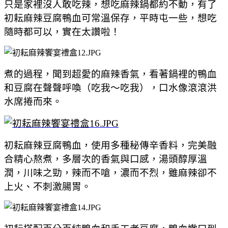
只是家裡沒人敢吃辣，想吃麻辣鍋都約不動，有了
初耘
麻辣豆腐鴨血可常溫保存，平時屯一些，想吃
隨時都可以，實在太讚啦！
煮的過程，聞到超愛的麻辣香氣，
看著鍋裡的鴨血
和豆腐在聲聲呼喚（吃我～吃我），口水像滾滾洪
水席捲而來。
初耘
麻辣豆腐鴨血
，使用多種
秘傳辛香料，完美融
合
精心熬煮，
多層次的香氣與口感，湯頭
醇厚溫
潤
，
川味之勁，辣而不嗆，濃而不烈，
雖麻辣卻
不
上火、不刺激腸胃。