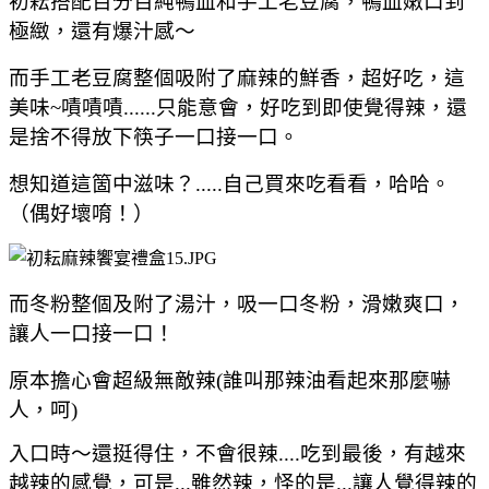
初耘搭配百分百純鴨血和手工老豆腐，
鴨血嫩口到
極緻，還有爆汁感～
而手工老豆腐整個吸附了麻辣的鮮香，超好吃，這
美味~
嘖嘖嘖......只能意會，好吃到即使覺得辣，還
是捨不得放下筷子一口接一口。
想知道這箇中滋味？.....自己買來吃看看，哈哈
。
（偶好壞唷！）
而冬粉整個及附了湯汁，吸一口冬粉，滑嫩爽口，
讓人一口接一口！
原本擔心會超級無敵辣(誰叫那辣油看起來那麼嚇
人，呵)
入口時～還挺得住，不會很辣....吃到最後，有越來
越辣的感覺，可是...雖然辣，怪的是...讓人覺得辣的