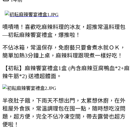
嘖嘖啨！喜歡吃麻辣料理的冰友，超推常溫料理包
—初耘麻辣饗宴禮盒，爆推啦！
不佔冰箱，常溫保存，免廚藝只要會煮水就ＯＫ，
簡單
加熱3分鐘上桌，麻辣料理跟現煮一樣好吃
！
【初耘】麻辣饗宴禮盒1盒 (內含麻辣豆腐鴨血*2+麻
辣牛筋*2) 送禮超體面。
半夜肚子餓，下雨天不想出門，太累想休廚，在外
租屋外食族，常溫調理包在囤一點，隨時想吃沒問
題，超方便，完全不佔冷凍空間，帶去露營也超方
便啦！