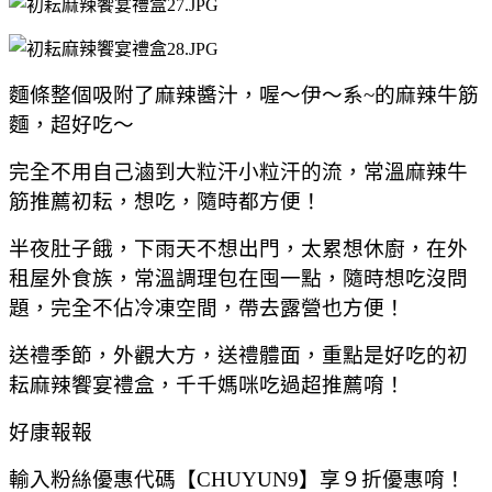
麵條整個吸附了麻辣醬汁，喔～伊～系~的麻辣牛筋
麵，超好吃～
完全不用自己滷到大粒汗小粒汗的流，常溫麻辣牛
筋推薦初耘，想吃，隨時都方便！
半夜肚子餓，下雨天不想出門，太累想休廚，在外
租屋外食族，常溫調理包在囤一點，隨時想吃沒問
題，完全不佔冷凍空間，帶去露營也方便！
送禮季節，外觀大方，送禮體面，重點是好吃的初
耘麻辣饗宴禮盒，千千媽咪吃過超推薦唷！
好康報報
輸入粉絲
優惠代碼【CHUYUN9】享９折優惠唷！