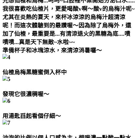
光想仙楂和烏梅...呵呵~口腔裡不禁開始分泌口水.....
我很喜歡吃仙楂片，更愛喝酸v啊～酸v的烏梅汁呢~
尤其在炎熱的夏天，來杯冰涼涼的烏梅汁超清涼
呢！而這次體驗到的最讚喔～因為除了烏梅外，還
加了仙楂，最重要是...有清涼退火的黑糖為底....嘖
嘖嘖...真是天下無敵~水啦~~
準備杯子和冰塊涼水，來清涼消暑囉～
仙楂烏梅黑糖蜜倒入杯中
發現它很濃稠喔～
用湯匙舀起看個仔細～
沖泡的比例以個人口感為主，想喝濃一點酸一點水