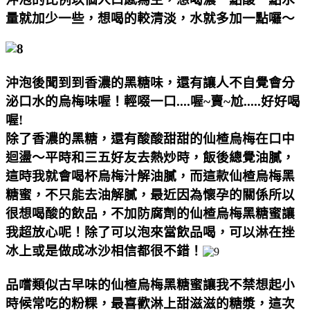
量就加少一些，想喝的較清淡，水就多加一點囉～
沖泡後聞到到香濃的黑糖味，還有讓人不自覺會分
泌口水的烏梅味喔！輕啜一口....喔~賣~尬.....好好喝
喔!
除了香濃的黑糖，還有酸酸甜甜的仙楂烏梅在口中
迴盪～平時和三五好友去熱炒時，飯後總覺油膩，
這時我就會喝杯烏梅汁解油膩，而這款仙楂烏梅黑
糖蜜，不只能去油解膩，最近因為懷孕的關係所以
很想喝酸的飲品，不加防腐劑的仙楂烏梅黑糖蜜讓
我超放心呢！
除了可以泡來當飲品喝，可以淋在挫
冰上或是做成冰沙相信都很不錯！
品嚐類似古早味的仙楂烏梅黑糖蜜讓我不禁想起小
時候常吃的粉粿，
最喜歡淋上甜滋滋的糖漿，這次