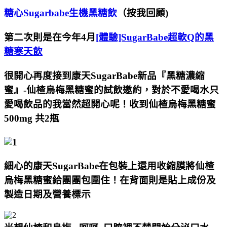
糖心Sugarbabe生機黑糖飲
（按我回顧)
第二次則是在今年4月
[體驗]SugarBabe超軟Q的黑
糖寒天飲
很開心再度接到康天SugarBabe新品『黑糖濃縮
蜜』-仙楂烏梅黑糖蜜的試飲邀約，對於不愛喝水只
愛喝飲品的我當然超開心呢！
收到
仙楂烏梅黑糖蜜
500mg 共2瓶
細心的
康天SugarBabe在包裝上還用收縮膜將仙楂
烏梅黑糖蜜給團團包圍住！
在背面則是貼上成份及
製造日期及營養標示