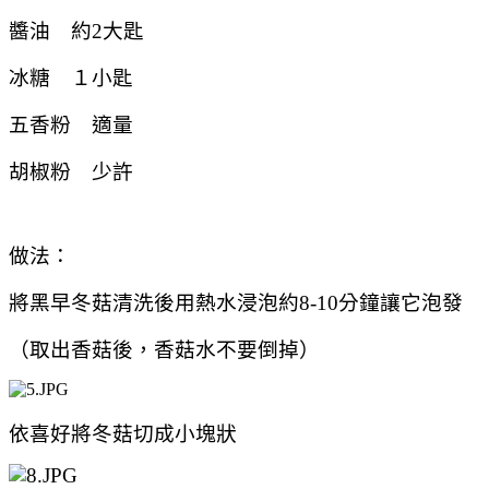
醬油 約2大匙
冰糖 １小匙
五香粉 適量
胡椒粉 少許
做法：
將
黑早冬菇清洗後用熱水浸泡約8-10分鐘讓它泡發
（取出香菇後，香菇水不要倒掉）
依喜好將冬菇切成小塊狀