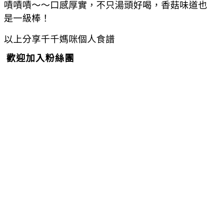
嘖嘖嘖～～口感厚實，不只湯頭好喝，香菇味道也
是一級棒！
以上分享千千媽咪個人食譜
歡迎加入粉絲團