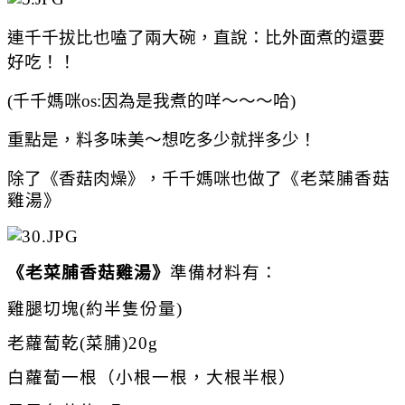
連千千拔比也嗑了兩大碗，直說：比外面煮的還要
好吃！！
(千千媽咪os:因為是我煮的咩～～～哈)
重點是，料多味美～想吃多少就拌多少！
除了
《香菇肉燥
》
，千千媽咪也做了
《
老菜脯香菇
雞湯
》
《
老菜脯香菇雞湯
》
準備材料有：
雞腿切塊(約半隻份量)
老蘿蔔乾(菜脯)20g
白蘿蔔一根（小根一根，大根半根）