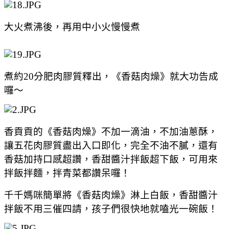
大火煮沸後，再用中小火慢慢煮
煮約20分肥肉膠質釋出，
《香菇肉燥》
就大功告成
囉～
香貢貢的《香菇肉燥
》不加一滴油，不加油蔥酥，
讓五花肉膠質盡出入口即化，完全不油不膩，還有
香菇加持口感超讚，
香甜醬汁拌飯超下飯，可用來
拌飯拌麵，拌青菜都讚呆囉！
千千媽咪簡單將
《香菇肉燥》淋上白飯，香甜醬汁
拌飯不用三催四請，孩子們很快地就嗑光一碗飯！