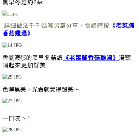
黑早冬菇
約6朵
詳細做法千千媽咪另篇分享，食譜請按
《
老菜脯
香菇雞湯
》
香氣濃郁的
黑早冬菇讓
《
老菜脯香菇雞湯
》
湯頭
喝起來更加鮮美
色澤黑美，光看就覺得超美～
一口咬下！