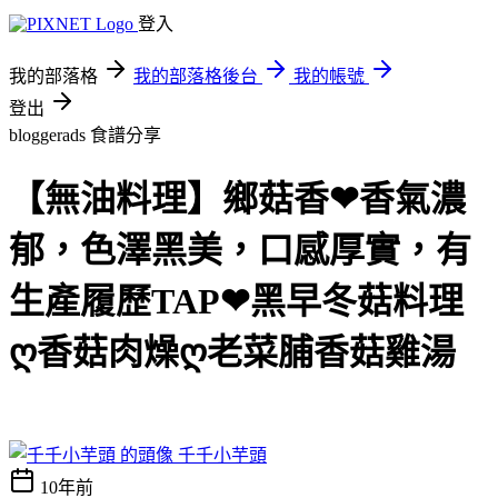
登入
我的部落格
我的部落格後台
我的帳號
登出
bloggerads
食譜分享
【無油料理】鄉菇香❤香氣濃
郁，色澤黑美，口感厚實，有
生產履歷TAP❤黑早冬菇料理
ღ香菇肉燥ღ老菜脯香菇雞湯
千千小芋頭
10年前