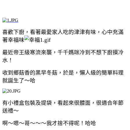
喜歡下廚，看著最愛家人吃的津津有味，心中充滿
著幸福味
最近帝王級寒流來襲，千千媽咪冷到不想下廚摸冷
水！
收到
鄉菇香的黑早冬菇，
於是，懶人級的簡單料理
就誕生了～哈
有小禮盒包裝及提袋，看起來很體面，很適合年節
送禮～
啊～嗯～哥～～～我才捨不得呢！哈哈